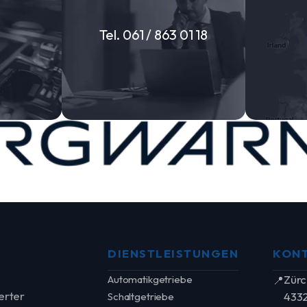
Tel. 061 / 863 01 18
DIENSTLEISTUNGEN
KONT
Zürc
Automatikgetriebe
📍
erter
4332
Schaltgetriebe