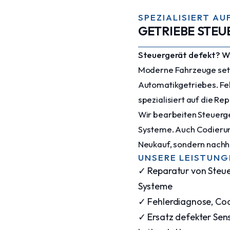
SPEZIALISIERT A
GETRIEBE STE
Steuergerät defekt? Wi
Moderne Fahrzeuge setz
Automatikgetriebes. Feh
spezialisiert auf die R
Wir bearbeiten Steuerge
Systeme. Auch Codierung
Neukauf, sondern nachh
UNSERE LEISTUNG
✓ Reparatur von Steue
Systeme
✓ Fehlerdiagnose, Co
✓ Ersatz defekter Sen