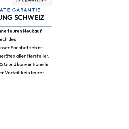
NATE GARANTIE
UNG SCHWEIZ
hne teuren Neukauf.
eich des
nser Fachbetrieb ist
räten aller Hersteller.
 DSG und konventionelle
Vorteil: kein teurer