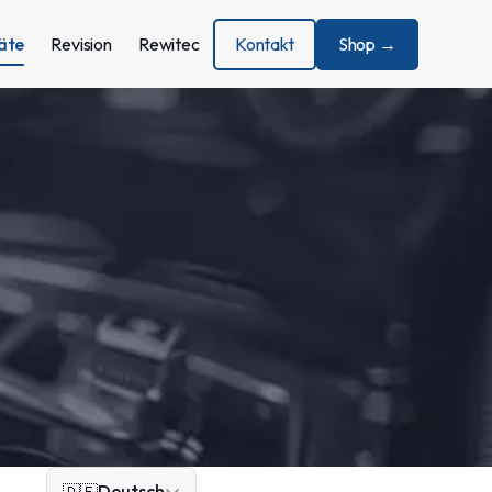
äte
Revision
Rewitec
Kontakt
Shop →
Deutsch
🇩🇪