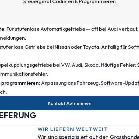
Steuergerät Codieren & Programmieren
te:
Für stufenlose Automatikgetriebe — oft bei Audi verbaut
rmeldungen.
stufenlose Getriebe bei Nissan oder Toyota. Anfällig für Sof
pelkupplungsgetriebe bei VW, Audi, Skoda. Häufige Fehler: 
ommunikationsfehler.
& programmieren:
Anpassung ans Fahrzeug, Software-Updat
ch.
Kontakt Aufnehmen
IEFERUNG
WIR LIEFERN WELTWEIT
Wir sind spezialisiert auf den Grosshande