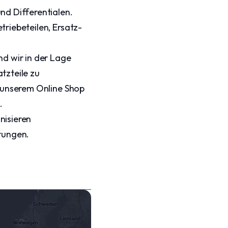
nd Differentialen.
triebeteilen, Ersatz-
nd wir in der Lage
tzteile zu
n unserem Online Shop
.
nisieren
erungen.