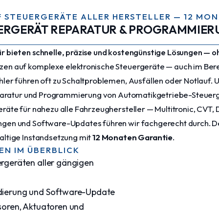
UF STEUERGERÄTE ALLER HERSTELLER — 12 MO
UERGERÄT REPARATUR & PROGRAMMIER
r bieten schnelle, präzise und kostengünstige Lösungen — o
en auf komplexe elektronische Steuergeräte — auch im Ber
ler führen oft zu Schaltproblemen, Ausfällen oder Notlauf. U
eparatur und Programmierung von Automatikgetriebe-Steuerge
räte für nahezu alle Fahrzeughersteller — Multitronic, CVT,
en und Software-Updates führen wir fachgerecht durch. Der 
altige Instandsetzung mit
12 Monaten Garantie
.
EN IM ÜBERBLICK
rgeräten aller gängigen
dierung und Software-Update
soren, Aktuatoren und