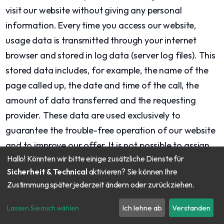
visit our website without giving any personal
information. Every time you access our website,
usage data is transmitted through your internet
browser and stored in log data (server log files). This
stored data includes, for example, the name of the
page called up, the date and time of the call, the
amount of data transferred and the requesting
provider. These data are used exclusively to
guarantee the trouble-free operation of our website
and to improve our offer. It is not possible to assign
Hallo! Könnten wir bitte einige zusätzliche Dienste für
this data to a specific person. Collection and
Sicherheit & Technical
aktivieren? Sie können Ihre
processing when using the contact form When you
Zustimmung später jederzeit ändern oder zurückziehen.
use the contact form, we collect your personal data
(name, email address, message text) only to the
Ich lehne ab
Verstanden
Lassen Sie mich wählen
extent that you have made available. The data